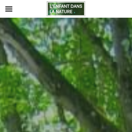
Accueil
L'association
L'enfant dans la nature
Emmenez les enfants dehors
Nos projets
Tribune 2020
Tribune 2021
Tribune enseignante
Ressources